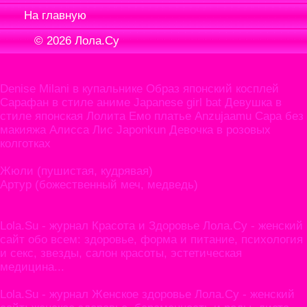
На главную
© 2026
Лола.Су
Denise Milani в купальнике Образ японский косплей
Сарафан в стиле аниме Japanese girl bat Девушка в
стиле японская Лолита Емо платье Anzujaamu Сара без
макияжа Алисса Лис Japonkun Девочка в розовых
колготках
Жюли (пушистая, кудрявая)
Артур (божественный меч, медведь)
Lola.Su - журнал Красота и Здоровье Лола.Су - женский
сайт обо всем: здоровье, форма и питание, психология
и секс, звезды, салон красоты, эстетическая
медицина...
Lola.Su - журнал Женское здоровье Лола.Су - женский