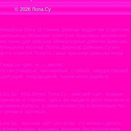
© 2026
Лола.Су
Meladinha Shiro 18 Ранние девочки подростки Советские
школьницы Японские лолиточки Красивые английские
костюмы для девушек Миниатюрные девочки Девушка
блондинка косплей Лолли Джуниор Доминик Суэйн
фото плейбой Лолита самая красивая девушка мира
Гаяна (от греч. ге — земля)
Остап (твердый, неизменный, стойкий, твердостоящий;
цветущий, плодородный, пышно колосящийся)
Lola.Su - Мир Волос Лола.Су - женский сайт: модные
прически и стрижки, здесь вы найдете фото причесок и
длинные волосы, а также множество информации про
стрижки и прически.
Lola.Su - женский сайт обо всём, что можно сделать
своими руками: вышивка, вязание, бисероплетение,