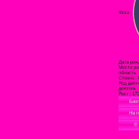
Фото :
Дата рожд
Место ро
область
Страна :
Род деят
деятель
Рост : 17
Биог
На г
©