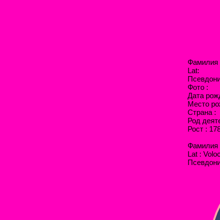
Фамилия 
Lat:
Псевдони
Фото :
Дата рож
Место ро
Страна :
Род деят
Рост : 17
Фамилия 
Lat : Vol
Псевдоним